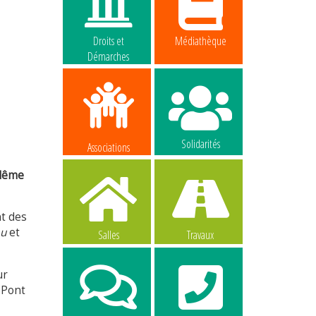
Droits et
Médiathèque
Démarches
Solidarités
Associations
ulême
nt des
au
et
Salles
Travaux
ur
u Pont