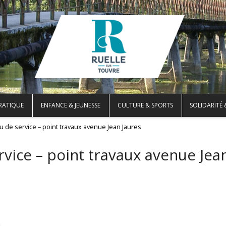
PRATIQUE
ENFANCE & JEUNESSE
CULTURE & SPORTS
SOLIDARITÉ 
u de service – point travaux avenue Jean Jaures
rvice – point travaux avenue Jea