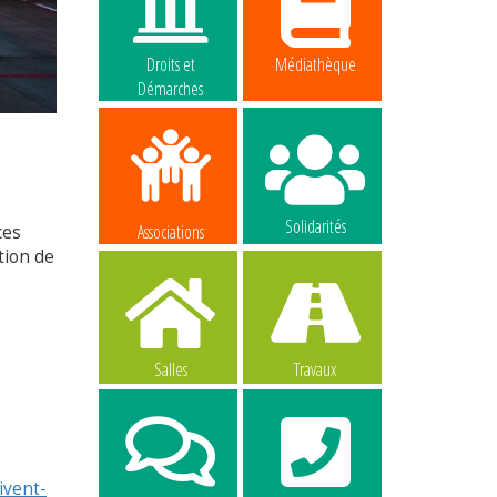
Droits et
Médiathèque
Démarches
Solidarités
Associations
ces
tion de
Salles
Travaux
ivent-