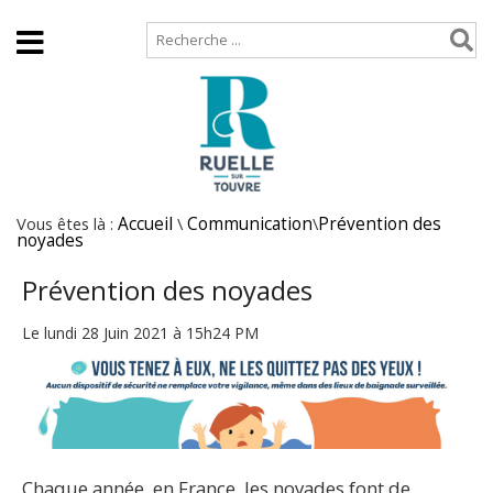
Accueil
Plan de site
Vous êtes là :
Accueil
\
Communication
\
Prévention des
noyades
Prévention des noyades
Le lundi 28 Juin 2021 à 15h24 PM
Chaque année, en France, les noyades font de