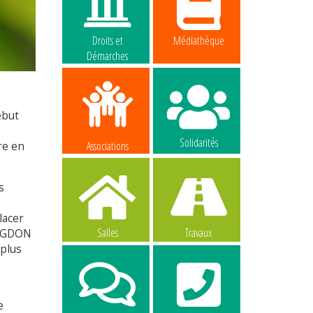
Droits et
Médiathèque
Démarches
ébut
Solidarités
Associations
re en
s
a
lacer
Salles
Travaux
 FDGDON
 plus
e