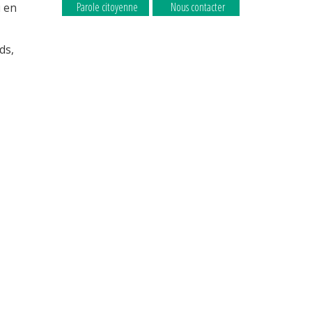
Parole citoyenne
Nous contacter
u en
ds,
La commune
La commune
recrute
recrute