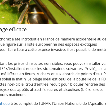
age efficace
rithorax a été introduit en France de manière accidentelle au d
que figure sur la liste européenne des espèces exotiques
ur faire face à cette espèce invasive, il est possible de mett
ant les prises d’insectes non-cibles, vous pouvez installer vo
° s’installent et sur les six semaines suivantes. Privilégiez l
méllifères en fleurs, ruchers et aux abords de points d’eau. P
soleil le matin. Le piège idéal est celui de la bouteille de la
ectes non-cible, trou d’entrée réduit pour bloquer l’entrée des
voyez des appâts attractifs sucrés et alcoolisés (bière-sirop,
 jours maximum.
atique
très complet de l’UNAF, l’Union Nationale de l’Apicultur