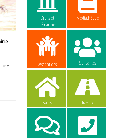
Droits et
Médiathèque
Démarches
irie
Solidarités
Associations
à une
Salles
Travaux