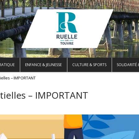
PRATIQUE
ENFANCE & JEUNESSE
CULTURE & SPORTS
SOLIDARITÉ 
rtielles – IMPORTANT
artielles – IMPORTANT