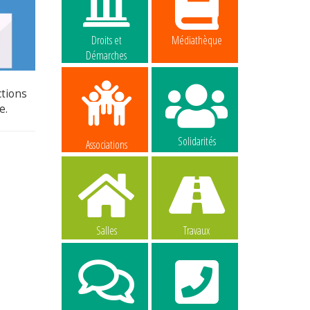
Droits et
Médiathèque
Démarches
ctions
le.
Solidarités
Associations
Salles
Travaux