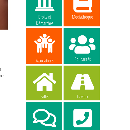
Droits et
Médiathèque
Démarches
Solidarités
Associations
s
ne
Salles
Travaux