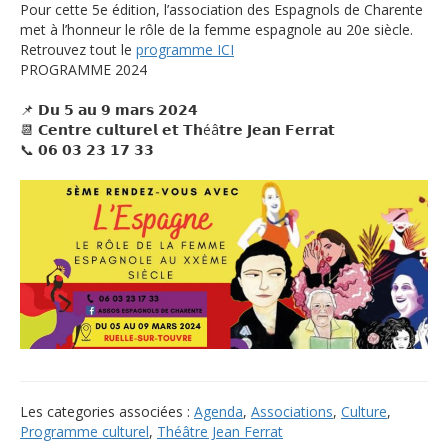
Pour cette 5e édition, l’a
ssociation des Espagnols de Charente
met à l’honneur le rôle de la femme espagnole au 20e siècle.
Retrouvez tout le
programme ICI
PROGRAMME 2024
📌 𝗗𝘂 𝟱 𝗮𝘂 𝟵 𝗺𝗮𝗿𝘀 𝟮𝟬𝟮𝟰
📆 𝗖𝗲𝗻𝘁𝗿𝗲 𝗰𝘂𝗹𝘁𝘂𝗿𝗲𝗹 𝗲𝘁 𝗧𝗵éâ𝘁𝗿𝗲 𝗝𝗲𝗮𝗻 𝗙𝗲𝗿𝗿𝗮𝘁
📞 𝟬𝟲 𝟬𝟯 𝟮𝟯 𝟭𝟳 𝟯𝟯
Les categories associées :
Agenda
,
Associations
,
Culture
,
Programme culturel
,
Théâtre Jean Ferrat