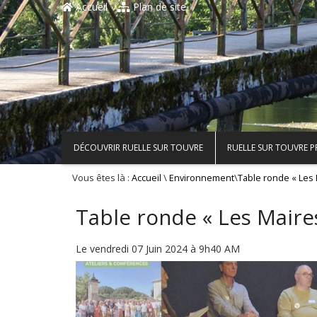
Accueil
Plan de site
DÉCOUVRIR RUELLE SUR TOUVRE
RUELLE SUR TOUVRE 
Vous êtes là :
\
\
Accueil
Environnement
Table ronde « Les 
Table ronde « Les Maires
Le vendredi 07 Juin 2024 à 9h40 AM