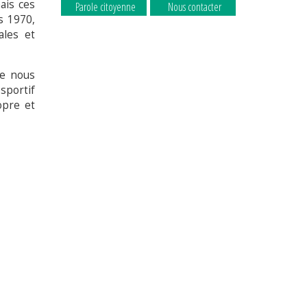
ais ces
Parole citoyenne
Nous contacter
s 1970,
ales et
ue nous
sportif
La commune
La commune
opre et
recrute
recrute