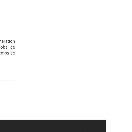
mération
lobal de
Temps de