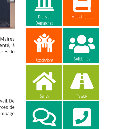
Droits et
Médiathèque
Démarches
 Maires
enté, à
tures du
Solidarités
Associations
Salles
Travaux
vail. De
urces de
pompage