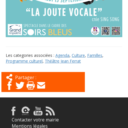
Les categories associées :
Agenda
,
Culture
,
Familles
,
Programme culturel
,
Théâtre Jean Ferrat
Partager :
Contacter votre mairie
Mentions légales