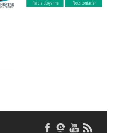
Parole citoyenne
Nous contacter
La commune
La commune
recrute
recrute