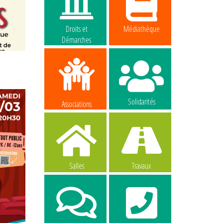
Droits et
Médiathèque
Démarches
Solidarités
Associations
Salles
Travaux