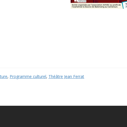
ture
,
Programme culturel
,
Théâtre Jean Ferrat