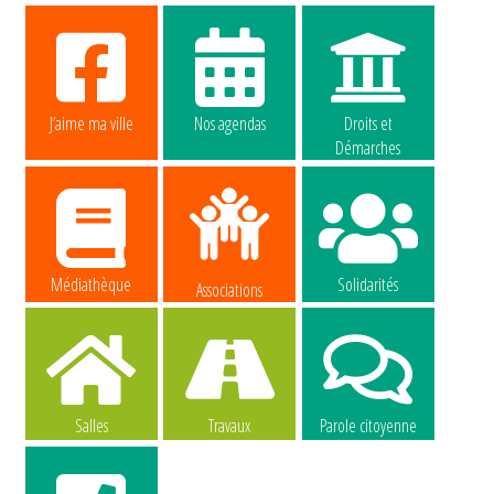
J’aime ma ville
Nos agendas
Droits et
Démarches
Médiathèque
Solidarités
Associations
Salles
Travaux
Parole citoyenne