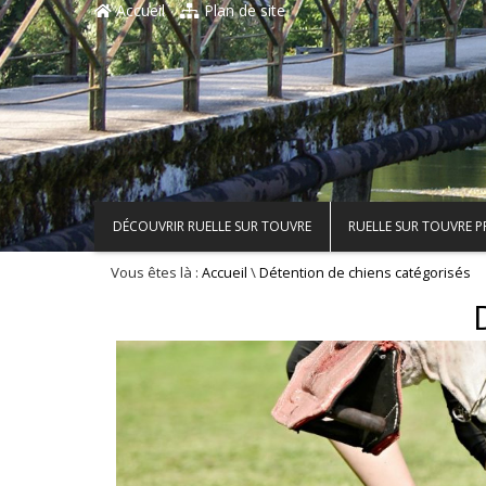
Accueil
Plan de site
DÉCOUVRIR RUELLE SUR TOUVRE
RUELLE SUR TOUVRE 
Vous êtes là :
\
Accueil
Détention de chiens catégorisés