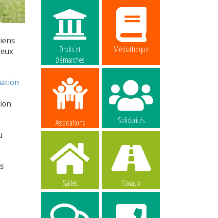
hiens
Droits et
Médiathèque
deux
Démarches
uation
tion
Solidarités
Associations
u
es
Salles
Travaux