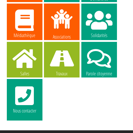
Médiathèque
Solidarités
Associations
Salles
Travaux
Parole citoyenne
Nous contacter
La commune
La commune
recrute
recrute