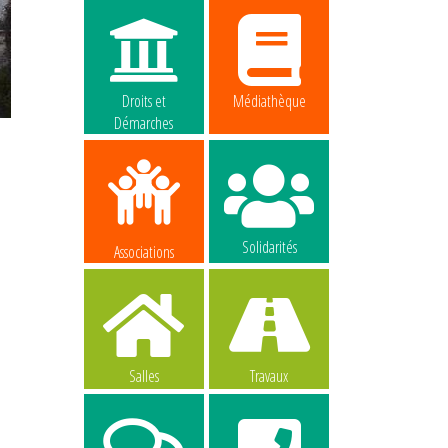
Droits et
Médiathèque
Démarches
Solidarités
Associations
Salles
Travaux