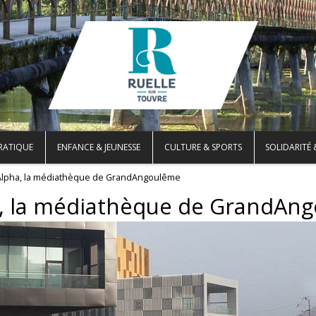
PRATIQUE
ENFANCE & JEUNESSE
CULTURE & SPORTS
SOLIDARITÉ 
Alpha, la médiathèque de GrandAngoulême
a, la médiathèque de GrandAn