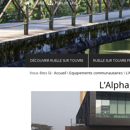
Accueil
Plan de site
DÉCOUVRIR RUELLE SUR TOUVRE
RUELLE SUR TOUVRE 
Vous êtes là :
\
\
Accueil
Equipements communautaires
L’
L’Alph