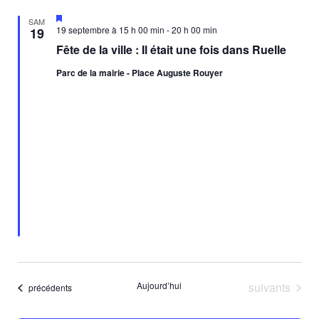
Mis
SAM
en
19 septembre à 15 h 00 min
-
20 h 00 min
19
avant
Fête de la ville : Il était une fois dans Ruelle
Parc de la mairie - Place Auguste Rouyer
Évènements
Aujourd’hui
suivants
Évènements
précédents