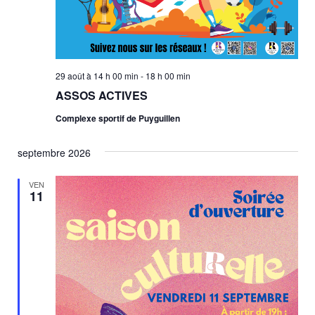
n
è
n
s
e
u
m
29 août à 14 h 00 min
-
18 h 00 min
l
e
ASSOS ACTIVES
t
n
Complexe sportif de Puyguillen
a
t
septembre 2026
t
VEN
i
11
o
n
s