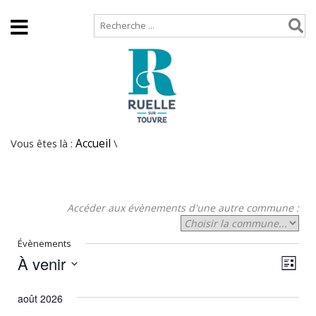
Accueil
Plan de site
Vous êtes là :
Accueil
\
Accéder aux évènements d'une autre commune :
Évènements
À venir
N
N
Liste
Sélectionnez
a
a
une
août 2026
v
date.