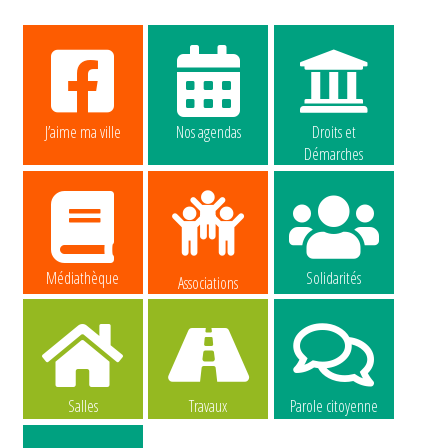
J’aime ma ville
Nos agendas
Droits et
Démarches
Médiathèque
Solidarités
Associations
Salles
Travaux
Parole citoyenne