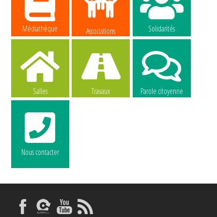
Médiathèque
Solidarités
Associations
Salles
Travaux
Parole citoyenne
Nous contacter
La commune
La commune
recrute
recrute