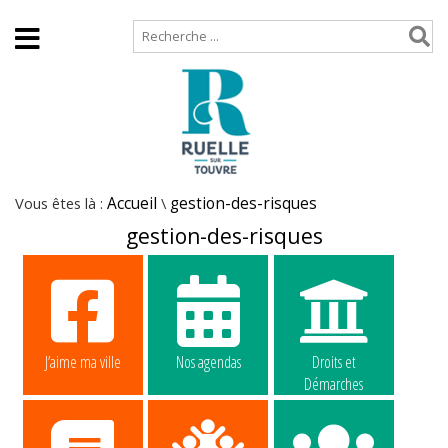
Accueil
Plan de site
Vous êtes là :
Accueil
\
gestion-des-risques
gestion-des-risques
J’aime ma ville
Nos agendas
Droits et
Démarches