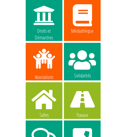
Droits et
Médiathèque
Démarches
Solidarités
Associations
Salles
Travaux