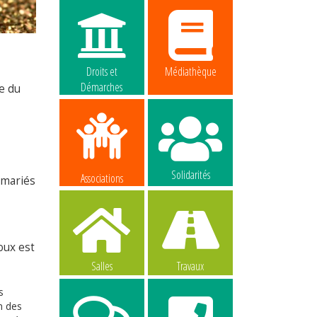
Droits et
Médiathèque
Démarches
ie du
Solidarités
Associations
 mariés
oux est
Salles
Travaux
s
n des