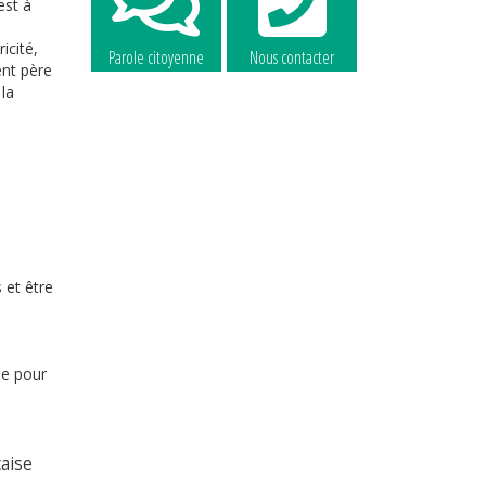
est à
icité,
Parole citoyenne
Nous contacter
ent père
la
La commune
La commune
recrute
recrute
 et être
le pour
aise