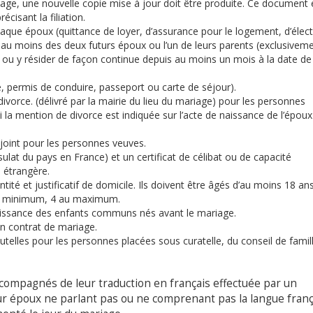
age, une nouvelle copie mise à jour doit être produite. Ce document 
cisant la filiation.
aque époux (quittance de loyer, d’assurance pour le logement, d’électr
 au moins des deux futurs époux ou l’un de leurs parents (exclusivem
ou y résider de façon continue depuis au moins un mois à la date de 
té, permis de conduire, passeport ou carte de séjour).
ivorce. (délivré par la mairie du lieu du mariage) pour les personnes
 la mention de divorce est indiquée sur l’acte de naissance de l’époux
joint pour les personnes veuves.
at du pays en France) et un certificat de célibat ou de capacité
 étrangère.
ité et justificatif de domicile. Ils doivent être âgés d’au moins 18 ans
au minimum, 4 au maximum.
naissance des enfants communs nés avant le mariage.
un contrat de mariage.
telles pour les personnes placées sous curatelle, du conseil de famil
compagnés de leur traduction en français effectuée par un
r époux ne parlant pas ou ne comprenant pas la langue franç