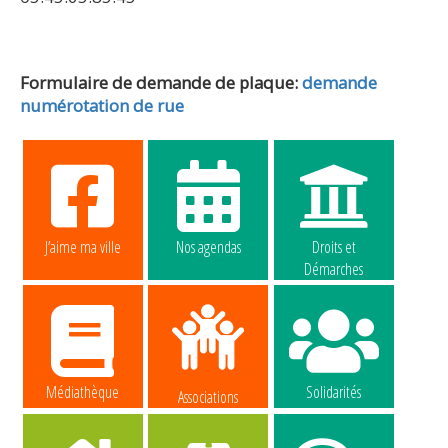
Formulaire de demande de plaque:
demande
numérotation de rue
J’aime ma ville
Nos agendas
Droits et
Démarches
Médiathèque
Solidarités
Associations