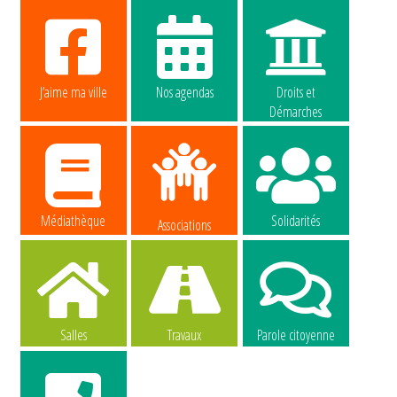
J’aime ma ville
Nos agendas
Droits et
Démarches
Médiathèque
Solidarités
Associations
Salles
Travaux
Parole citoyenne