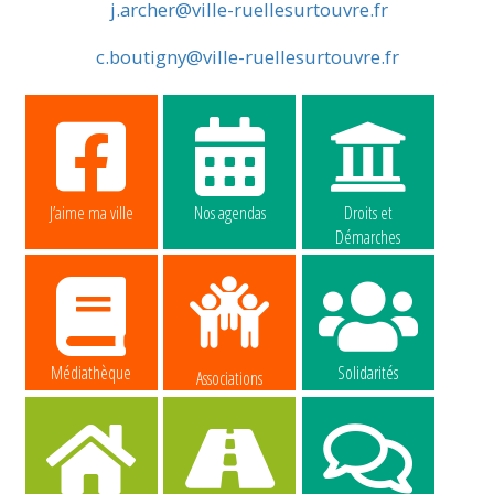
j.archer@ville-ruellesurtouvre.fr
c.boutigny@ville-ruellesurtouvre.fr
J’aime ma ville
Nos agendas
Droits et
Démarches
Médiathèque
Solidarités
Associations