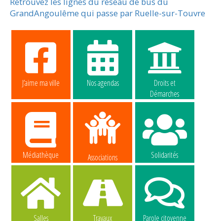
Retrouvez les lignes du réseau de bus du
GrandAngoulême qui passe par Ruelle-sur-Touvre
J’aime ma ville
Nos agendas
Droits et
Démarches
Médiathèque
Solidarités
Associations
Salles
Travaux
Parole citoyenne