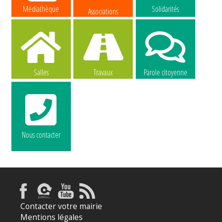
Médiathèque
Solidarités
Associations
Salles
Travaux
Parole citoyenne
Nous contacter
La commune
La commune
recrute
recrute
Contacter votre mairie
Mentions légales