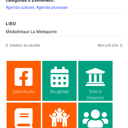
Catégories d’Évènement:
Agenda culturel
,
Agenda jeunesse
LIEU
Médiathèque La Médiaporte
Initiation au ukulélé
Mon p’tit ciné
J’aime ma ville
Nos agendas
Droits et
Démarches