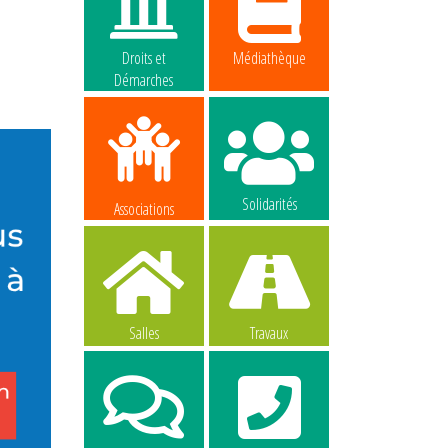
Droits et
Médiathèque
Démarches
Solidarités
Associations
Salles
Travaux