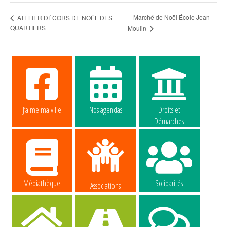
Marché de Noël École Jean
ATELIER DÉCORS DE NOËL DES
QUARTIERS
Moulin
J’aime ma ville
Nos agendas
Droits et
Démarches
Médiathèque
Solidarités
Associations