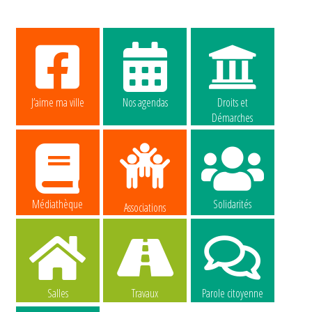
J’aime ma ville
Nos agendas
Droits et
Démarches
Médiathèque
Solidarités
Associations
Salles
Travaux
Parole citoyenne