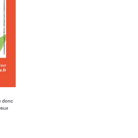
de donc
reux