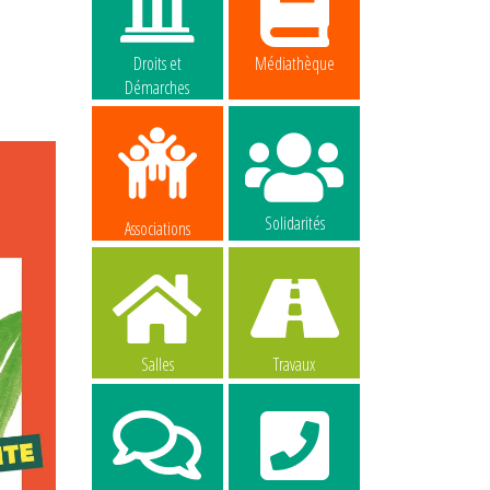
Droits et
Médiathèque
Démarches
Solidarités
Associations
Salles
Travaux