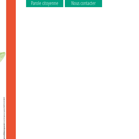
Parole citoyenne
Nous contacter
La commune
La commune
recrute
recrute