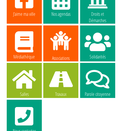
J’aime ma ville
Nos agendas
Droits et
Démarches
Médiathèque
Solidarités
Associations
Salles
Travaux
Parole citoyenne
Nous contacter
La commune
La commune