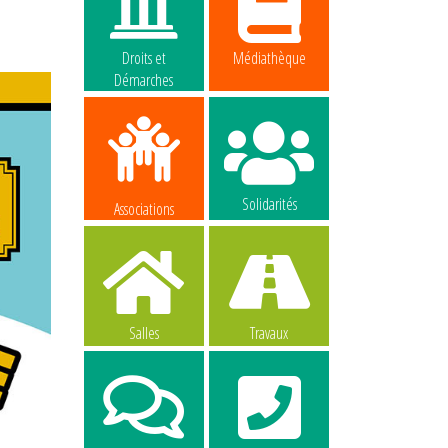
Droits et
Médiathèque
Démarches
Solidarités
Associations
Salles
Travaux