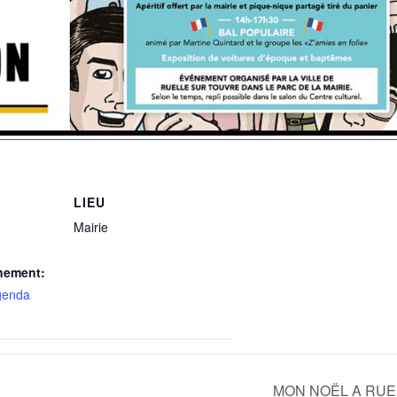
LIEU
Mairie
nement:
genda
MON NOËL A RU