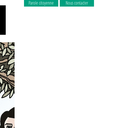
Parole citoyenne
Nous contacter
La commune
La commune
recrute
recrute