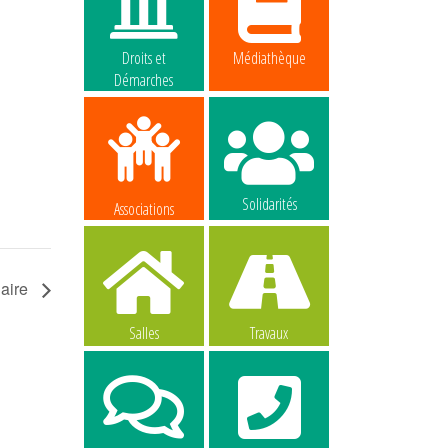
Droits et
Médiathèque
Démarches
Solidarités
Associations
laire
Salles
Travaux