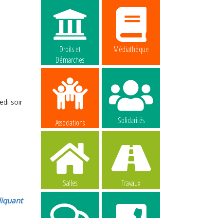
Droits et
Médiathèque
Démarches
edi soir
Solidarités
Associations
Salles
Travaux
liquant