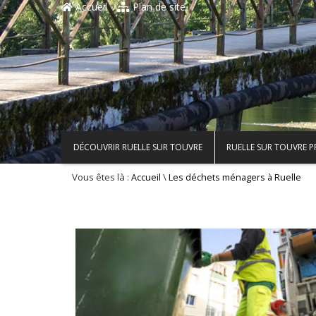
Accueil
Plan de site
DÉCOUVRIR RUELLE SUR TOUVRE
RUELLE SUR TOUVRE 
Vous êtes là :
\
Accueil
Les déchets ménagers à Ruelle