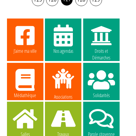
J’aime ma ville
Nos agendas
Droits et
Démarches
Médiathèque
Solidarités
Associations
Salles
Travaux
Parole citoyenne