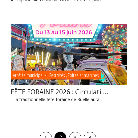
Arrêtés municipaux
,
Festivités
,
Foires et marchés
FÊTE FORAINE 2026 : Circulati …
La traditionnelle fête foraine de Ruelle aura...
2
1
3
4