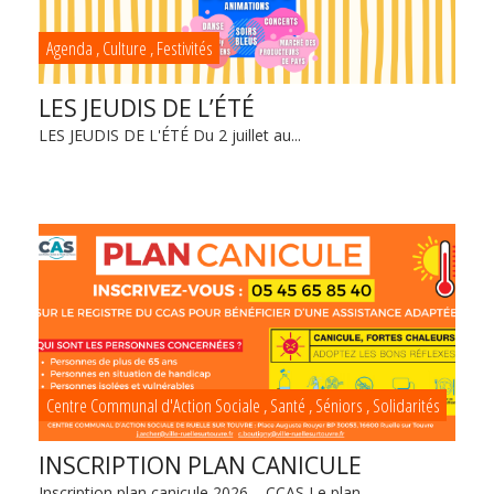
Agenda
,
Culture
,
Festivités
LES JEUDIS DE L’ÉTÉ
LES JEUDIS DE L'ÉTÉ Du 2 juillet au...
Centre Communal d'Action Sociale
,
Santé
,
Séniors
,
Solidarités
INSCRIPTION PLAN CANICULE
Inscription plan canicule 2026 – CCAS Le plan...