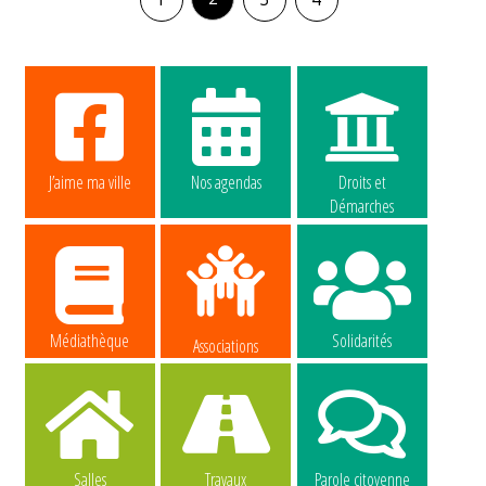
J’aime ma ville
Nos agendas
Droits et
Démarches
Médiathèque
Solidarités
Associations
Salles
Travaux
Parole citoyenne