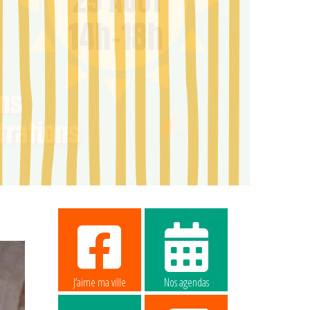
J’aime ma ville
Nos agendas