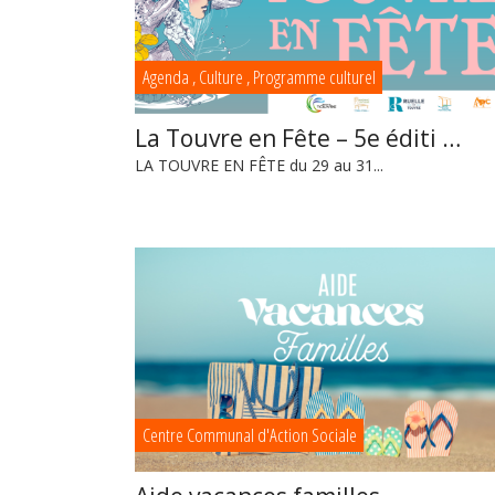
Agenda
,
Culture
,
Programme culturel
La Touvre en Fête – 5e éditi …
LA TOUVRE EN FÊTE du 29 au 31...
Centre Communal d'Action Sociale