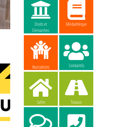
Droits et
Médiathèque
Démarches
Solidarités
Associations
Salles
Travaux