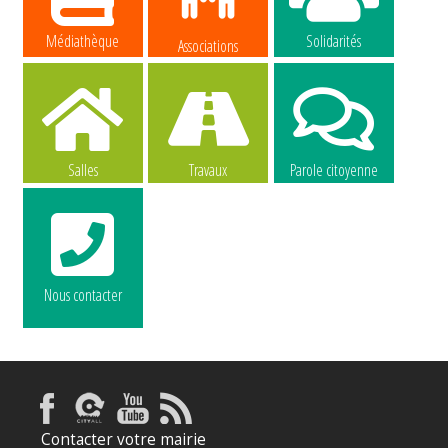
Médiathèque
Solidarités
Associations
Salles
Travaux
Parole citoyenne
Nous contacter
La commune
La commune
recrute
recrute
Contacter votre mairie