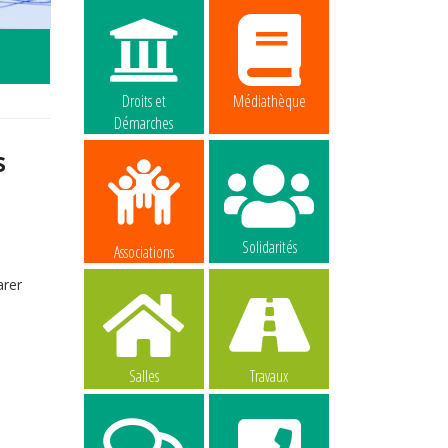
e
Droits et
Médiathèque
Démarches
s
Solidarités
Associations
rer
Salles
Travaux