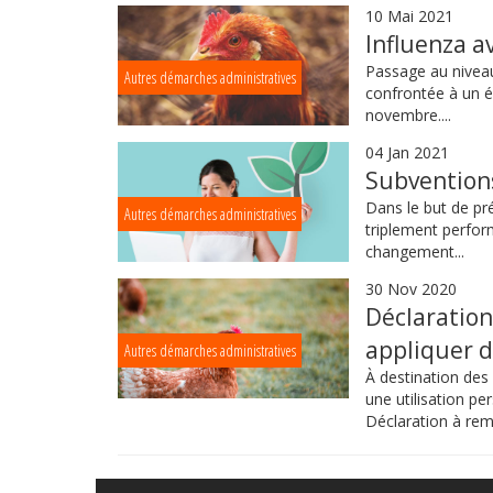
10 Mai 2021
Influenza av
Passage au niveau
Autres démarches administratives
confrontée à un é
novembre....
04 Jan 2021
Subventions
Dans le but de pré
Autres démarches administratives
triplement perfor
changement...
30 Nov 2020
Déclaration
appliquer d
Autres démarches administratives
À destination des
une utilisation pe
Déclaration à rempl