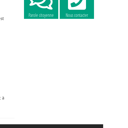
Parole citoyenne
Nous contacter
est
La commune
La commune
recrute
recrute
t à