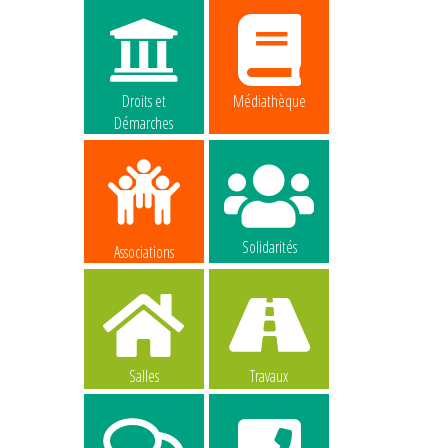
Droits et
Médiathèque
Démarches
Solidarités
Associations
Salles
Travaux