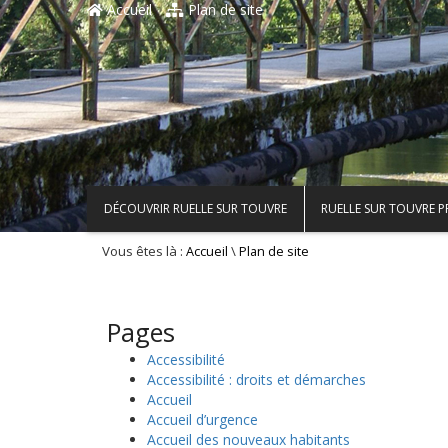
Accueil
Plan de site
DÉCOUVRIR RUELLE SUR TOUVRE
RUELLE SUR TOUVRE 
Vous êtes là :
\
Accueil
Plan de site
Pages
Accessibilité
Accessibilité : droits et démarches
Accueil
Accueil d’urgence
Accueil des nouveaux habitants