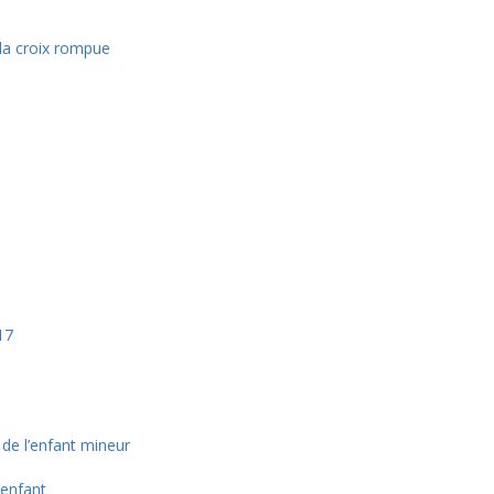
la croix rompue
17
de l’enfant mineur
’enfant