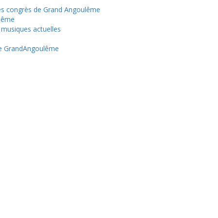
des congrès de Grand Angoulême
ulême
 musiques actuelles
e de GrandAngoulême