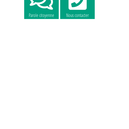
Parole citoyenne
Nous contacter
La commune
La commune
recrute
recrute